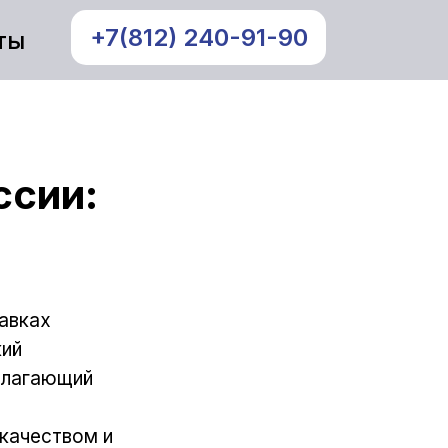
+7(812) 240-91-90
ты
ссии:
тавках
кий
длагающий
качеством и