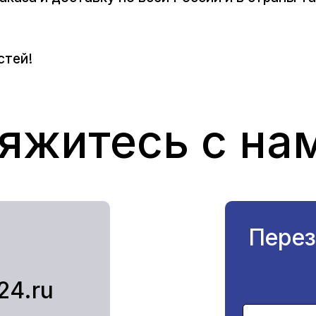
стей!
яжитесь с на
Перез
24.ru