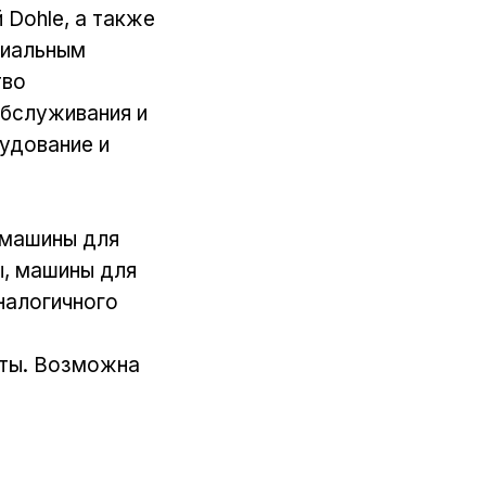
Dohle, а также
циальным
тво
обслуживания и
удование и
 машины для
ы, машины для
налогичного
нты. Возможна