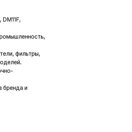
, DM11F,
 промышленность,
тели, фильтры,
моделей.
очно-
в бренда и