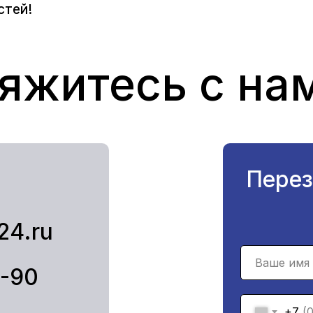
стей!
яжитесь с на
Перез
24.ru
1-90
+7