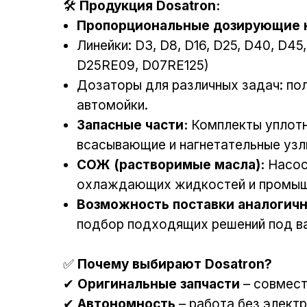
🛠
Продукция Dosatron:
Пропорциональные дозирующие н
Линейки: D3, D8, D16, D25, D40, D4
D25RE09, D07RE125)
Дозаторы для различных задач: по
автомойки.
Запасные части:
Комплекты уплотне
всасывающие и нагнетательные узл
СОЖ (растворимые масла):
Насос
охлаждающих жидкостей и промыш
Возможность поставки аналогич
подбор подходящих решений под в
✅
Почему выбирают Dosatron?
✔
Оригинальные запчасти
– совмест
✔
Автономность
– работа без электр