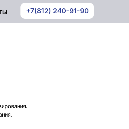
+7(812) 240-91-90
ты
зирования.
ания.