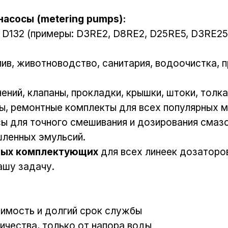
асосы (metering pumps):
5, D132 (примеры: D3RE2, D8RE2, D25RE5, D3RE25
лив, животноводство, санитария, водоочистка,
ний, клапаны, прокладки, крышки, штоки, толка
ы, ремонтные комплекты для всех популярных 
ы для точного смешивания и дозирования смаз
ленных эмульсий.
ных комплектующих
для всех линеек дозаторо
ашу задачу.
имость и долгий срок службы
ичества, только от напора воды