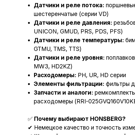
Датчики и реле потока:
поршневые 
шестеренчатые (серии VD)
Датчики и реле давления:
резьбов
UNICON, GMUD, PRS, PDS, PFS)
Датчики и реле температуры:
бим
GTMU, TMS, TTS)
Датчики и реле уровня:
поплавков
MW3, HD2KZ)
Расходомеры:
PH, UR, HD серии
Элементы фильтрации:
фильтры д
Запчасти и аналоги:
ремкомплекты (
расходомеры (RRI-025GVQ160V10KE
✅
Почему выбирают HONSBERG?
✔ Немецкое качество и точность изм