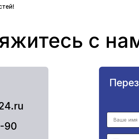
стей!
яжитесь с на
Перез
24.ru
1-90