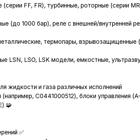
(серии FF, FR), турбинные, роторные (серии MR,
ые (до 1000 бар), реле с внешней/внутренней ре
еталлические, термопары, взрывозащищенные (
ые LSN, LSO, LSK модели, емкостные, ультразв
ля жидкости и газа различных исполнений
например, C0441000512), блоки управления (A-H
) 🧩
ерений ✅