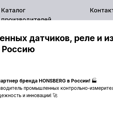
Каталог
Контак
производителей
нных датчиков, реле и и
в Россию
партнер бренда HONSBERG в России!
🏭
зводитель промышленных контрольно-измерите
дежность и инновации! 🚀