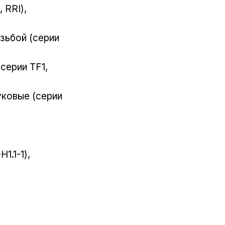
 RRI),
зьбой (серии
серии TF1,
уковые (серии
1.1-1),