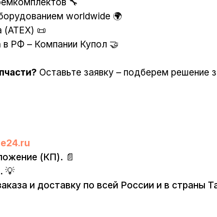
ремкомплектов 🔧
орудованием worldwide 🌍
 (ATEX) 📜
в РФ – Компании Купол 🤝
пчасти?
Оставьте заявку – подберем решение за
e24.ru
ложение (КП). 📄
. 💡
аказа и доставку по всей России и в страны 