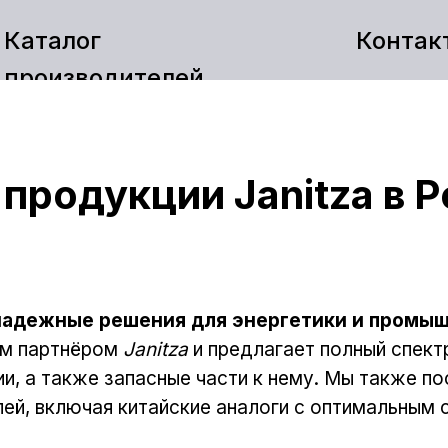
Каталог
Контак
производителей
родукции Janitza в Р
надежные решения для энергетики и промы
ым партнёром
Janitza
и предлагает полный спект
ии, а также запасные части к нему. Мы также п
лей, включая китайские аналоги с оптимальным