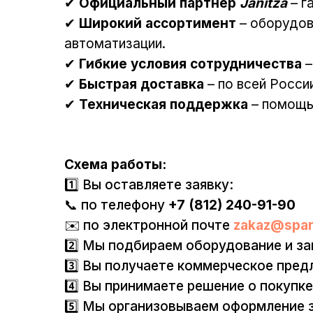
✔
Официальный партнёр
Janitza
– г
✔
Широкий ассортимент
– оборудов
автоматизации.
✔
Гибкие условия сотрудничества
–
✔
Быстрая доставка
– по всей Росси
✔
Техническая поддержка
– помощь 
Схема работы:
1️⃣ Вы оставляете заявку:
📞 по телефону
+7 (812) 240-91-90
✉️ по электронной почте
zakaz@spar
2️⃣ Мы подбираем оборудование и за
3️⃣ Вы получаете коммерческое пред
4️⃣ Вы принимаете решение о покупке
5️⃣ Мы организовываем оформление з