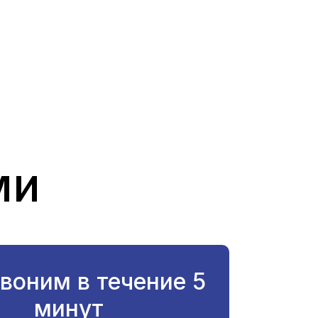
ми
воним в течение 5
минут