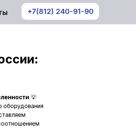
+7(812) 240-91-90
ты
оссии:
шленности
💡
р оборудования
оставляем
 соотношением