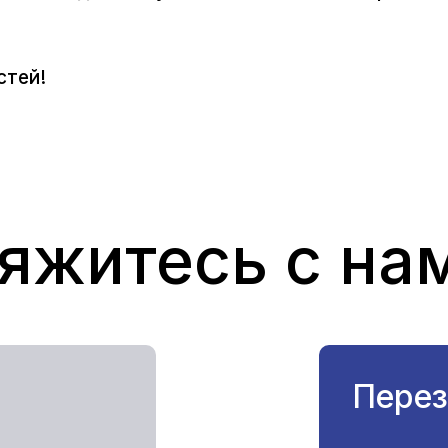
стей!
яжитесь с на
Перез