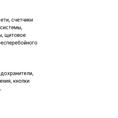
ети, счетчики
 системы,
ы, щитовое
бесперебойного
едохранители,
ения, кнопки
.