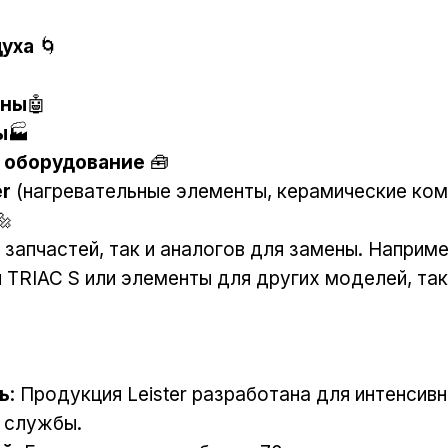
духа
🌀
ины
🤖
ы
🏭
 оборудование
🧰
er
(нагревательные элементы, керамические ком
🔩
запчастей, так и аналогов для замены. Наприме
TRIAC S или элементы для других моделей, таких
ь
: Продукция Leister разработана для интенсив
а службы.