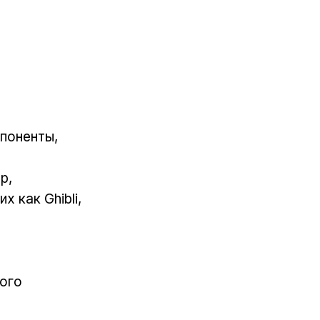
поненты,
р,
 как Ghibli,
ного