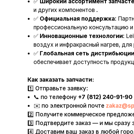
✅
Широкий ассортимент запчаст
и других компонентов .
✅
Официальная поддержка
: Парт
профессиональную консультацию и 
✅
Инновационные технологии
: L
воздух и инфракрасный нагрев, дл
✅
Глобальная сеть дистрибьюци
обеспечивает доступность продукц
Как заказать запчасти:
1️⃣ Отправьте заявку:
📞 по телефону
+7 (812) 240-91-90
✉️ по электронной почте
zakaz@sp
2️⃣ Получите коммерческое предложе
3️⃣ Подтвердите заказ — и мы сразу 
4️⃣ Доставим ваш заказ в любой гор