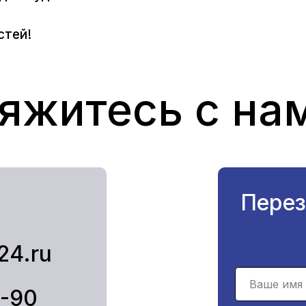
стей!
яжитесь с на
Перез
24.ru
1-90