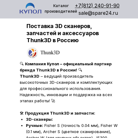
+7(812) 240-91-90
Каталог
производителей
sale@spare24.ru
Поставка 3D сканеров,
запчастей и аксессуаров
Thunk3D в Россию
🔍
Компания Купол – официальный партнер
бренда Thunk3D в России!
🔍
Thunk3D
– ведущий производитель
высокоточных 3D-сканеров и комплектующих
для профессионального использования.
Надежность, инновации и поддержка на всех
этапах работы! 🚀
🛠
Продукция Thunk3D и запчасти:
3D-сканеры:
Ручные:
Fisher S (точность 0.04 мм), Fisher W
(0.1 мм), Archer S (цветное сканирование),
Archer W (для крупных объектов), JS300,