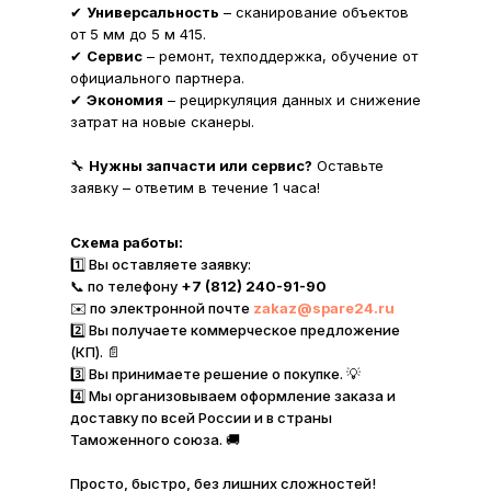
✔
Универсальность
– сканирование объектов
от 5 мм до 5 м 415.
✔
Сервис
– ремонт, техподдержка, обучение от
официального партнера.
✔
Экономия
– рециркуляция данных и снижение
затрат на новые сканеры.
🔧
Нужны запчасти или сервис?
Оставьте
заявку – ответим в течение 1 часа!
Схема работы:
1️⃣ Вы оставляете заявку:
📞 по телефону
+7 (812) 240-91-90
✉️ по электронной почте
zakaz@spare24.ru
2️⃣ Вы получаете коммерческое предложение
(КП). 📄
3️⃣ Вы принимаете решение о покупке. 💡
4️⃣ Мы организовываем оформление заказа и
доставку по всей России и в страны
Таможенного союза. 🚚
Просто, быстро, без лишних сложностей!